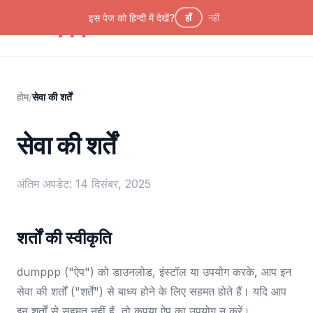
इस पेज को हिन्दी में देखें?
हाँ
नहीं
language
expand_more
HI
होम
/
सेवा की शर्तें
सेवा की शर्तें
अंतिम अपडेट: 14 दिसंबर, 2025
शर्तों की स्वीकृति
dumppp ("ऐप") को डाउनलोड, इंस्टॉल या उपयोग करके, आप इन
सेवा की शर्तों ("शर्तें") से बाध्य होने के लिए सहमत होते हैं। यदि आप
इन शर्तों से सहमत नहीं हैं, तो कृपया ऐप का उपयोग न करें।