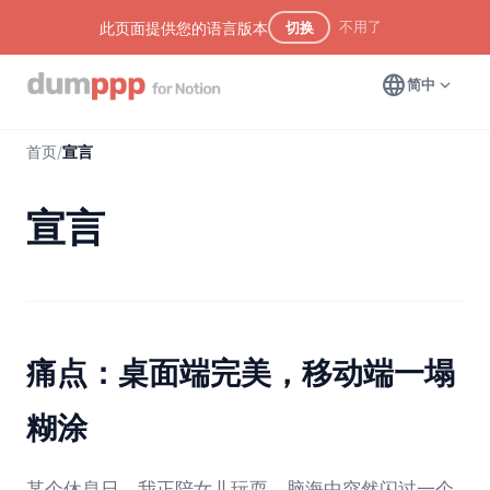
不用了
此页面提供您的语言版本
切换
language
expand_more
简中
首页
/
宣言
宣言
痛点：桌面端完美，移动端一塌
糊涂
某个休息日，我正陪女儿玩耍，脑海中突然闪过一个