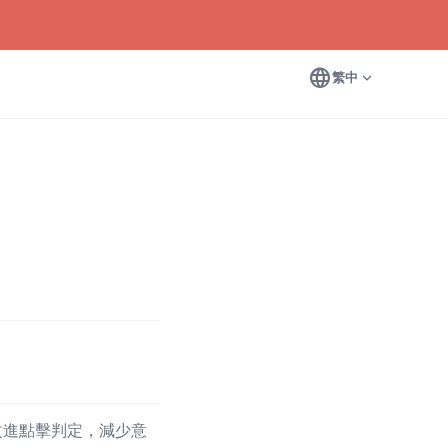
language
expand_more
繁中
改進點擊判定，減少意