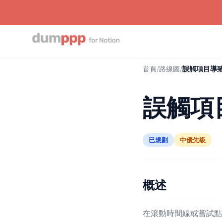
首頁
/
路線圖
/
誤觸項目導
誤觸項
已規劃
中優先級
概述
在滾動時間線或嘗試點